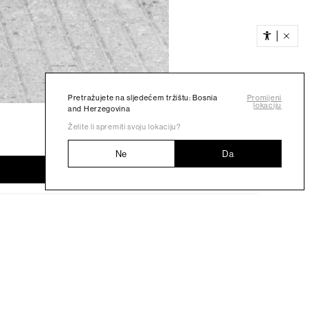
Pretražujete na sljedećem tržištu: Bosnia
Promijeni
lokaciju
and Herzegovina
Želite li spremiti svoju lokaciju?
Ne
Da