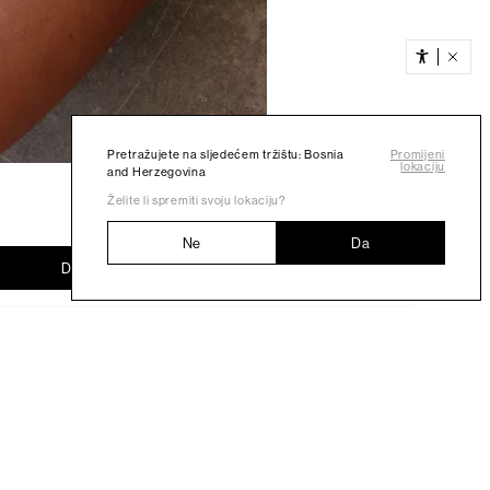
Pretražujete na sljedećem tržištu: Bosnia
Promijeni
lokaciju
and Herzegovina
Želite li spremiti svoju lokaciju?
Ne
Da