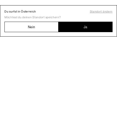
Du surfst in Österreich
Standort ändern
Möchtest du deinen Standort speichern?
Nein
Ja