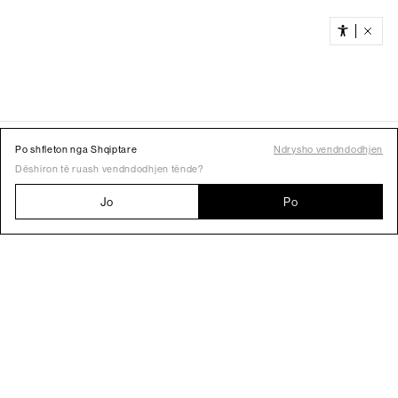
Po shfleton nga Shqiptare
Ndrysho vendndodhjen
Dëshiron të ruash vendndodhjen tënde?
Jo
Po