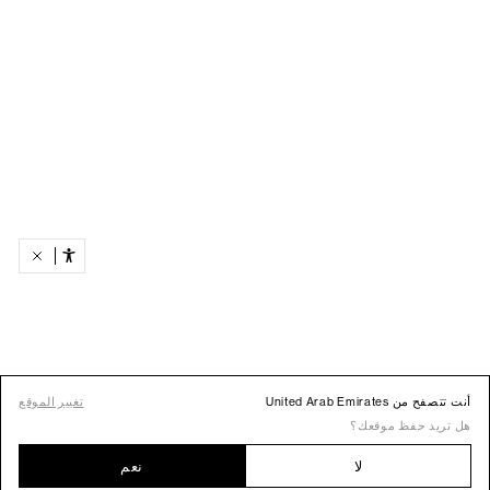
أنت تتصفح من United Arab Emirates
تغيير الموقع
هل تريد حفظ موقعك؟
لا
نعم