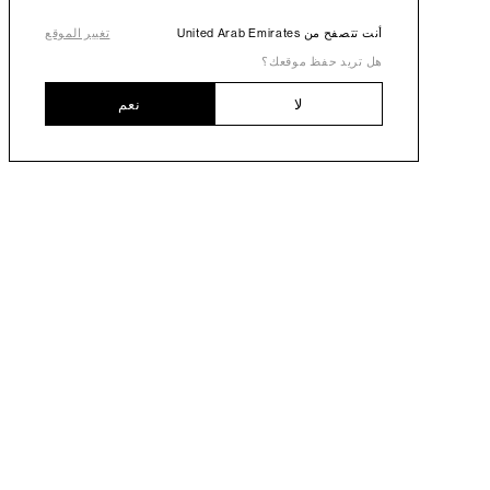
أنت تتصفح من United Arab Emirates
تغيير الموقع
هل تريد حفظ موقعك؟
لا
نعم