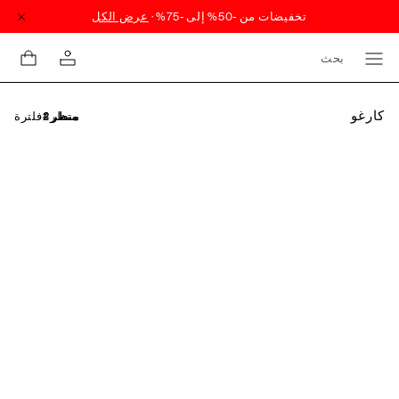
بحث
كارغو
فلترة