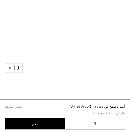
أنت تتصفح من United Arab Emirates
تغيير الموقع
هل تريد حفظ موقعك؟
لا
نعم