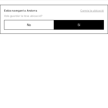
Estàs navegant a Andorra
Canvia la ubicació
Vols guardar la teva ubicació?
No
Sí