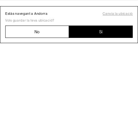
Estàs navegant a Andorra
Canvia la ubicació
Vols guardar la teva ubicació?
No
Sí