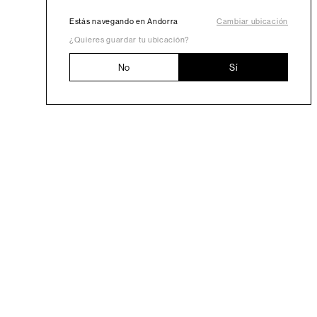
Estás navegando en Andorra
Cambiar ubicación
¿Quieres guardar tu ubicación?
No
Sí