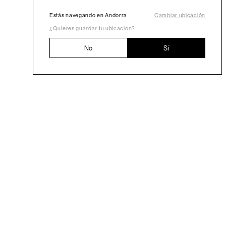
Estás navegando en Andorra
Cambiar ubicación
¿Quieres guardar tu ubicación?
No
Sí