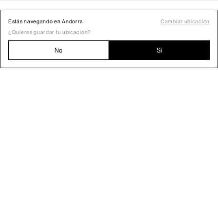
Estás navegando en Andorra
Cambiar ubicación
¿Quieres guardar tu ubicación?
No
Sí