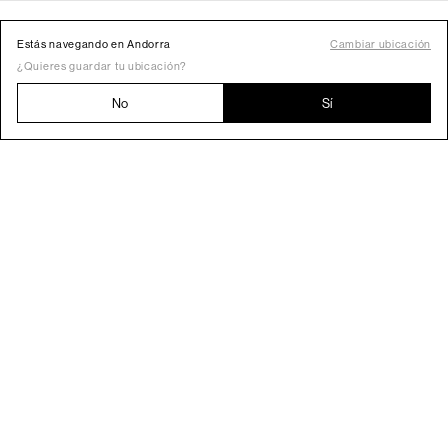
Estás navegando en Andorra
Cambiar ubicación
¿Quieres guardar tu ubicación?
No
Sí