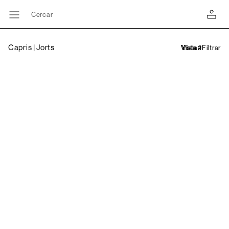
Cercar
Capris | Jorts
Filtrar