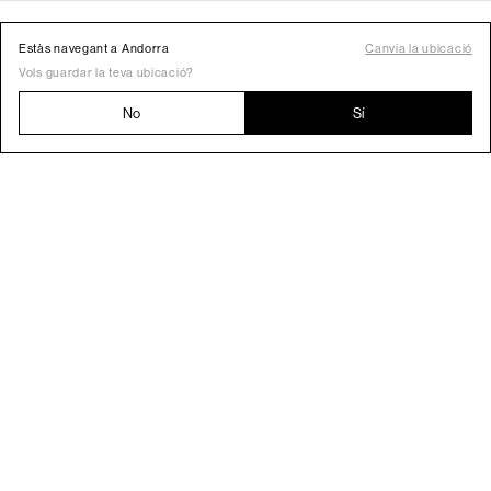
Estàs navegant a Andorra
Canvia la ubicació
Vols guardar la teva ubicació?
No
Sí